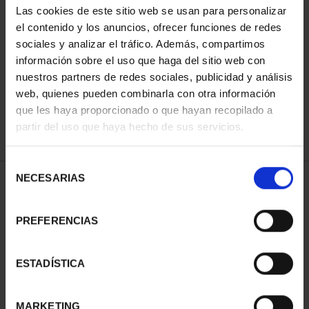
Las cookies de este sitio web se usan para personalizar
el contenido y los anuncios, ofrecer funciones de redes
sociales y analizar el tráfico. Además, compartimos
ORDENAR POR:
información sobre el uso que haga del sitio web con
nuestros partners de redes sociales, publicidad y análisis
web, quienes pueden combinarla con otra información
que les haya proporcionado o que hayan recopilado a
REFINAR
partir del uso que haya hecho de sus servicios.
Selección
NECESARIAS
de
1 Productos encontrados
consentimiento
PREFERENCIAS
ESTADÍSTICA
MARKETING