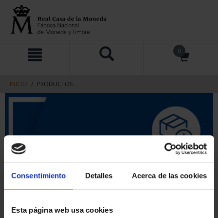
saltar
Saltar
0
al
al
contenido
men
de
navegacin
INICIO
PRODUCTOS
Consentimiento
Detalles
Acerca de las cookies
Esta página web usa cookies