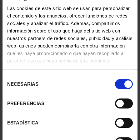
Las cookies de este sitio web se usan para personalizar
el contenido y los anuncios, ofrecer funciones de redes
ORDENAR POR:
sociales y analizar el tráfico. Además, compartimos
información sobre el uso que haga del sitio web con
nuestros partners de redes sociales, publicidad y análisis
web, quienes pueden combinarla con otra información
que les haya proporcionado o que hayan recopilado a
REFINAR
partir del uso que haya hecho de sus servicios.
Selección
1 Productos encontrados
NECESARIAS
de
consentimiento
PREFERENCIAS
ESTADÍSTICA