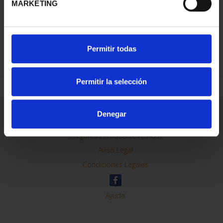
MARKETING
REFINAR
Permitir todas
Permitir la selección
Información General
Denegar
Contacto
Preguntas Frequentes (FAQs)
Aviso Legal
Condiciones Legales
Ayuda