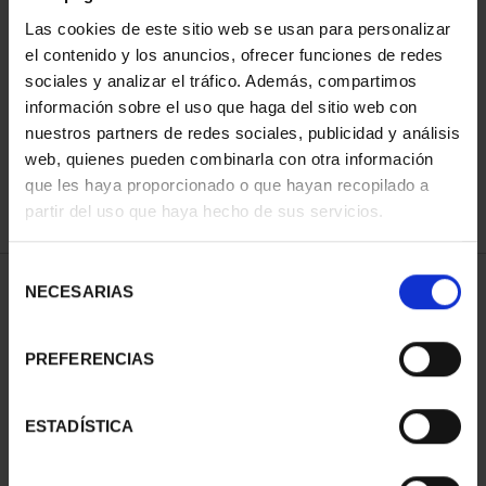
Las cookies de este sitio web se usan para personalizar
el contenido y los anuncios, ofrecer funciones de redes
ORDENAR POR:
sociales y analizar el tráfico. Además, compartimos
información sobre el uso que haga del sitio web con
nuestros partners de redes sociales, publicidad y análisis
web, quienes pueden combinarla con otra información
que les haya proporcionado o que hayan recopilado a
REFINAR
partir del uso que haya hecho de sus servicios.
Selección
2 Productos encontrados
NECESARIAS
de
consentimiento
PREFERENCIAS
ESTADÍSTICA