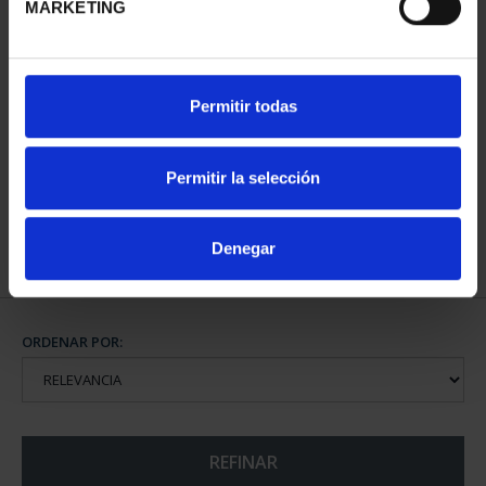
MARKETING
CIUDADES PATRIMONIO
SUSCRIPCIÓN CIUDADES
Permitir todas
DE LA HUMANIDAD
PATRIMONIO DE LA
COLE...
HU...
1.095,00 €
1.095,00 €
Permitir la selección
Sólo para usuarios
registrados
Denegar
ORDENAR POR:
REFINAR