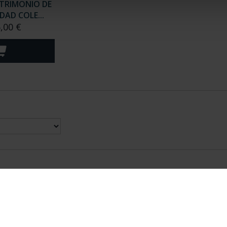
TRIMONIO DE
AD COLE...
,00 €
nes Legales
|
|
Ayuda
|