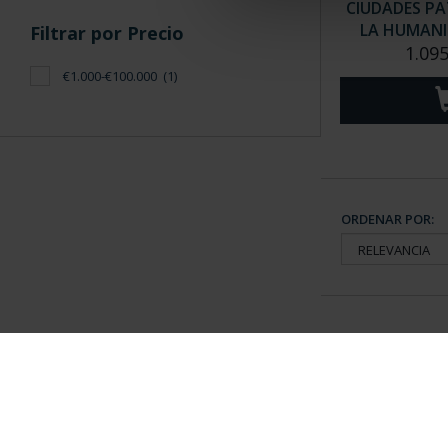
CIUDADES PA
LA HUMANID
Filtrar por Precio
1.095
€1.000-€100.000
(1)
ORDENAR POR:
Información General
Contacto
|
Preguntas Frequentes (FAQs)
|
Aviso Legal
|
Condicio