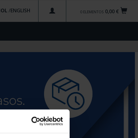
ÑOL
/
0,00 €
0
ELEMENTOS