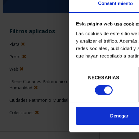
Consentimiento
Esta página web usa cookie
ORDENAR POR:
Filtros aplicados
Las cookies de este sitio we
y analizar el tráfico. Ademá
Plata
redes sociales, publicidad y
que hayan recopilado a parti
Proof
1 Productos en
Web
Selección
NECESARIAS
de
I Serie Ciudades Patrimonio de la
consentimiento
Humanidad
Ciudades Patrimonio Mundial
Colecciones
Denegar