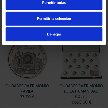
Permitir todas
- CÓRDOBA
- BAEZA
73,00 €
73,00 €
Permitir la selección
Denegar
CIUDADES PATRIMONIO
CIUDADES PATRIMONIO
- ÁVILA
DE LA HUMANIDAD
73,00 €
COLE...
1.095,00 €