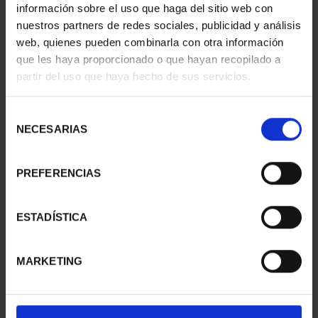
información sobre el uso que haga del sitio web con
nuestros partners de redes sociales, publicidad y análisis
web, quienes pueden combinarla con otra información
CIUDADES PATRIMONIO
CIUDADES PATRIMONIO
que les haya proporcionado o que hayan recopilado a
- CÁCERES
- ALCALÁ DE HENARES
partir del uso que haya hecho de sus servicios.
73,00 €
73,00 €
Selección
NECESARIAS
de
consentimiento
PREFERENCIAS
ESTADÍSTICA
MARKETING
CIUDADES PATRIMONIO
CIUDADES PATRIMONIO