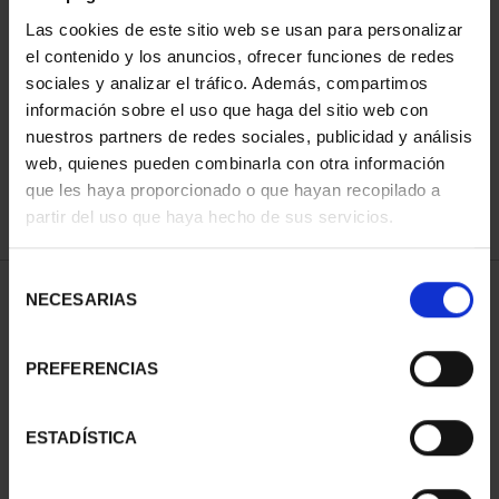
Las cookies de este sitio web se usan para personalizar
el contenido y los anuncios, ofrecer funciones de redes
ORDENAR POR:
sociales y analizar el tráfico. Además, compartimos
información sobre el uso que haga del sitio web con
nuestros partners de redes sociales, publicidad y análisis
web, quienes pueden combinarla con otra información
que les haya proporcionado o que hayan recopilado a
REFINAR
partir del uso que haya hecho de sus servicios.
Selección
1 Productos encontrados
NECESARIAS
de
consentimiento
PREFERENCIAS
ESTADÍSTICA