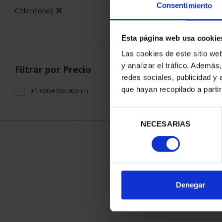
Consentimiento
Colecciones
Esta página web usa cookie
Las cookies de este sitio we
y analizar el tráfico. Ademá
Filtrar por Precio
CIUDADES PA
redes sociales, publicidad y
LA HUMANID
que hayan recopilado a parti
€1.000-€100.000
(1)
1.095
Selección
NECESARIAS
de
consentimiento
ORDENAR POR:
Denegar