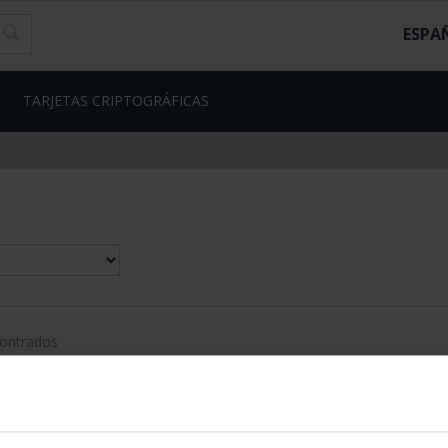
ESPA
TARJETAS CRIPTOGRÁFICAS
contrados