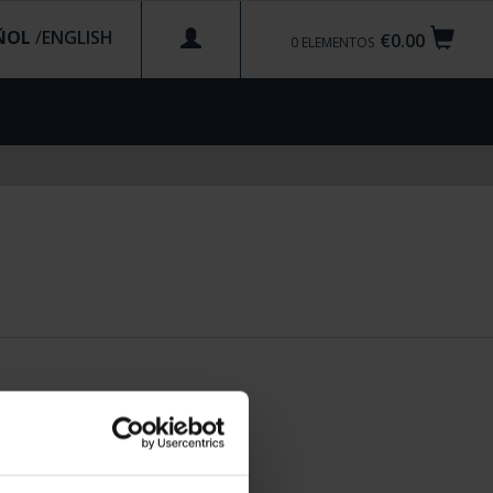
ÑOL
/
€0.00
0
ELEMENTOS