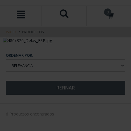
saltar
Saltar
0
al
al
contenido
men
de
navegacin
INICIO
PRODUCTOS
ORDENAR POR:
REFINAR
6 Productos encontrados