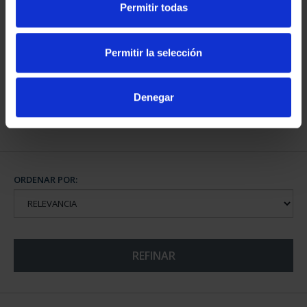
Permitir todas
CIUDADES PATRIMONIO
CIUDADES PATRIMONIO
III - TOLEDO
DE LA HUMANIDAD
73,00 €
COLE...
Permitir la selección
1.095,00 €
Denegar
ORDENAR POR:
REFINAR