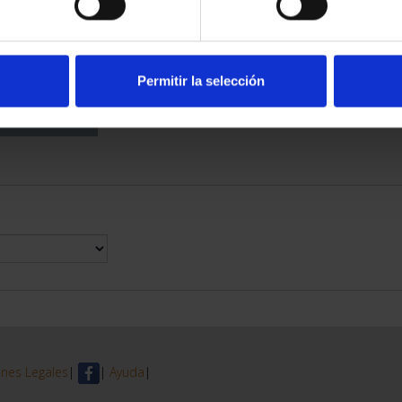
DE PROVINCIA
 COMPLET...
6,00 €
Permitir la selección
nes Legales
|
|
Ayuda
|