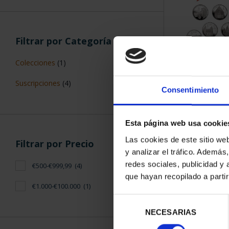
Filtrar por Categoría
Colecciones
(1)
SUSCRIPCIÓN 
Suscripciones
(4)
PROVI
Consentimiento
949,
Sólo para usuar
Esta página web usa cookie
Las cookies de este sitio we
Filtrar por Precio
y analizar el tráfico. Ademá
redes sociales, publicidad y
€500-€999,99
(4)
que hayan recopilado a parti
€1.000-€100.000
(1)
Selección
NECESARIAS
de
consentimiento