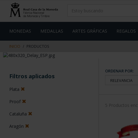
saltar
Saltar
al
al
contenido
men
de
navegacin
MONEDAS
MEDALLAS
ARTES GRÁFICAS
REGALOS
INICIO
PRODUCTOS
ORDENAR POR:
Filtros aplicados
Plata
Proof
5 Productos en
Cataluña
Aragón