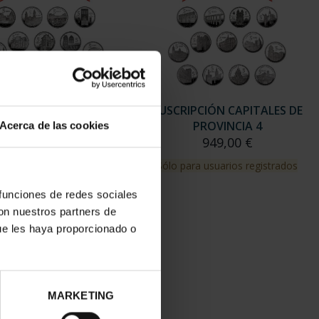
RIPCIÓN CAPITALES DE
SUSCRIPCIÓN CAPITALES DE
PROVINCIA 3
PROVINCIA 4
Acerca de las cookies
949,00 €
949,00 €
para usuarios registrados
Sólo para usuarios registrados
 funciones de redes sociales
con nuestros partners de
ue les haya proporcionado o
MARKETING