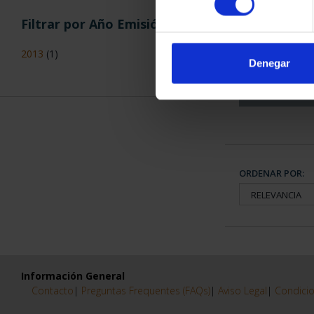
Filtrar por Año Emisión
CAPITALES 
COLECCION
2013
(1)
3.79
Denegar
ORDENAR POR:
Información General
Contacto
|
Preguntas Frequentes (FAQs)
|
Aviso Legal
|
Condicio