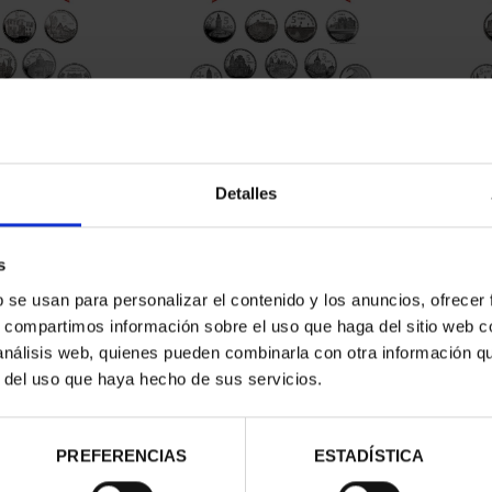
CAPITALES DE
SUSCRIPCIÓN CAPITALES DE
SUSC
NCIA 1
PROVINCIA 2
Detalles
00 €
949,00 €
ios registrados
Sólo para usuarios registrados
Sólo 
s
b se usan para personalizar el contenido y los anuncios, ofrecer
s, compartimos información sobre el uso que haga del sitio web 
 análisis web, quienes pueden combinarla con otra información q
r del uso que haya hecho de sus servicios.
PREFERENCIAS
ESTADÍSTICA