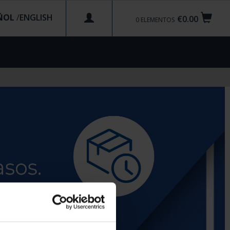
ÑOL
/
€0.00
0
ELEMENTOS