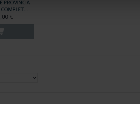
E PROVINCIA
COMPLET...
,00 €
nes Legales
|
|
Ayuda
|