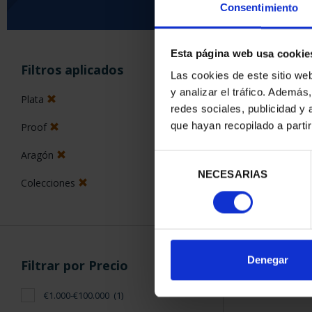
Consentimiento
Esta página web usa cookie
ORDENAR POR:
Filtros aplicados
Las cookies de este sitio we
y analizar el tráfico. Ademá
Plata
redes sociales, publicidad y
que hayan recopilado a parti
Proof
1 Productos en
Aragón
Selección
NECESARIAS
de
Colecciones
consentimiento
Denegar
Filtrar por Precio
€1.000-€100.000
(1)