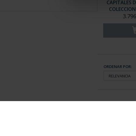
CAPITALES D
COLECCION 
3.796
ORDENAR POR:
Información General
Contacto
|
Preguntas Frequentes (FAQs)
|
Aviso Legal
|
Condicio