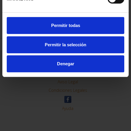
REFINAR
Permitir todas
Permitir la selección
Información General
Denegar
Contacto
Preguntas Frequentes (FAQs)
Aviso Legal
Condiciones Legales
Ayuda