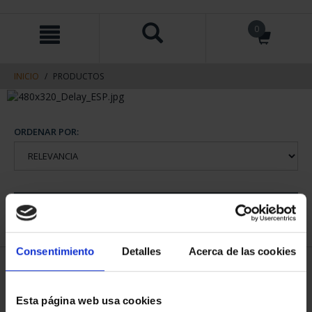
saltar
Saltar
0
al
al
contenido
men
de
navegacin
INICIO
PRODUCTOS
ORDENAR POR:
REFINAR
Consentimiento
Detalles
Acerca de las cookies
1 Productos encontrados
Esta página web usa cookies