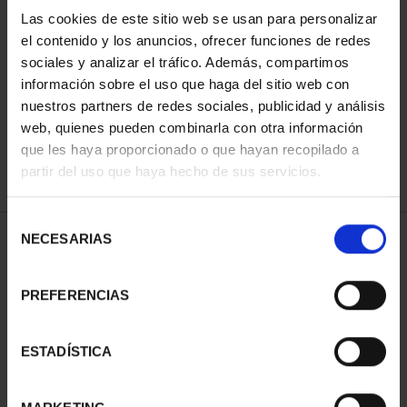
Las cookies de este sitio web se usan para personalizar
el contenido y los anuncios, ofrecer funciones de redes
ORDENAR POR:
sociales y analizar el tráfico. Además, compartimos
información sobre el uso que haga del sitio web con
nuestros partners de redes sociales, publicidad y análisis
web, quienes pueden combinarla con otra información
que les haya proporcionado o que hayan recopilado a
REFINAR
partir del uso que haya hecho de sus servicios.
Selección
NECESARIAS
de
1 Productos encontrados
consentimiento
PREFERENCIAS
ESTADÍSTICA