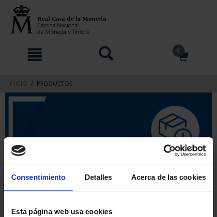
saltar
Saltar
0
al
al
contenido
men
de
navegacin
INICIO
PRODUCTOS
Consentimiento
Detalles
Acerca de las cookies
Esta página web usa cookies