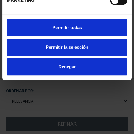
MARKETING
SUSCRIPCIÓN CIUDADES
Permitir todas
PATRIMONIO DE LA
HU...
1.095,00 €
Permitir la selección
Sólo para usuarios
registrados
Denegar
ORDENAR POR:
REFINAR