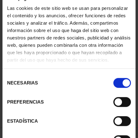
1 Productos encontrados
Las cookies de este sitio web se usan para personalizar
el contenido y los anuncios, ofrecer funciones de redes
sociales y analizar el tráfico. Además, compartimos
información sobre el uso que haga del sitio web con
nuestros partners de redes sociales, publicidad y análisis
web, quienes pueden combinarla con otra información
que les haya proporcionado o que hayan recopilado a
partir del uso que haya hecho de sus servicios.
Selección
CAPITALES DE
NECESARIAS
de
PROVINCIA COLECCION
consentimiento
COMPLET...
3.796,00 €
PREFERENCIAS
ESTADÍSTICA