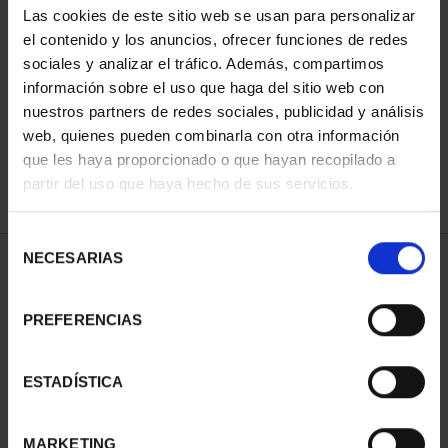
Las cookies de este sitio web se usan para personalizar
el contenido y los anuncios, ofrecer funciones de redes
sociales y analizar el tráfico. Además, compartimos
ORDENAR POR:
información sobre el uso que haga del sitio web con
nuestros partners de redes sociales, publicidad y análisis
web, quienes pueden combinarla con otra información
que les haya proporcionado o que hayan recopilado a
REFINAR
partir del uso que haya hecho de sus servicios.
Selección
NECESARIAS
de
1 Productos encontrados
consentimiento
PREFERENCIAS
ESTADÍSTICA
MARKETING