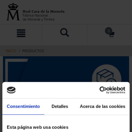
saltar
Saltar
0
al
al
contenido
men
de
navegacin
INICIO
PRODUCTOS
Consentimiento
Detalles
Acerca de las cookies
Esta página web usa cookies