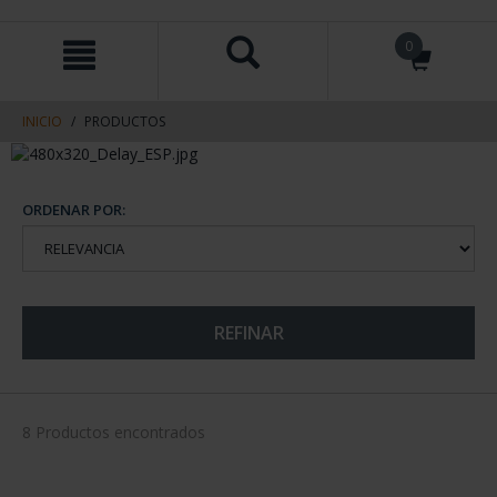
saltar
Saltar
0
al
al
contenido
men
de
navegacin
INICIO
PRODUCTOS
ORDENAR POR:
REFINAR
8 Productos encontrados