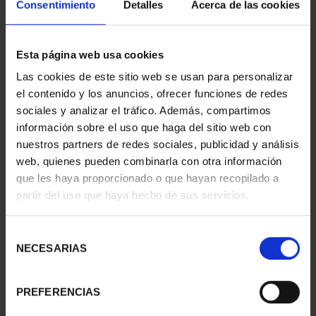
Consentimiento
Detalles
Acerca de las cookies
Esta página web usa cookies
Las cookies de este sitio web se usan para personalizar
CIUDADES PATRIMONIO
CIUDADES PATRIMONIO
el contenido y los anuncios, ofrecer funciones de redes
II - CUENCA
II - SALAMANCA
sociales y analizar el tráfico. Además, compartimos
73,00 €
73,00 €
información sobre el uso que haga del sitio web con
nuestros partners de redes sociales, publicidad y análisis
web, quienes pueden combinarla con otra información
que les haya proporcionado o que hayan recopilado a
partir del uso que haya hecho de sus servicios.
Selección
NECESARIAS
de
consentimiento
PREFERENCIAS