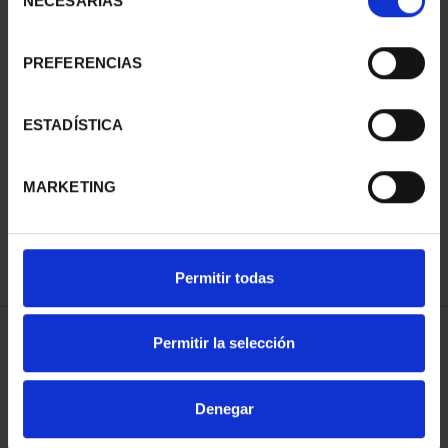
NECESARIAS
de
consentimiento
PREFERENCIAS
SUSCRIPCIÓN
SUSCRIPCIÓN
ESTADÍSTICA
CAPITALES DE
CAPITALES DE
PROVINCIA 3
PROVINCIA 4
MARKETING
949,00 €
949,00 €
Sólo para usuarios
Sólo para usuarios
registrados
registrados
Permitir todas
Permitir la selección
ORDENAR POR:
Denegar