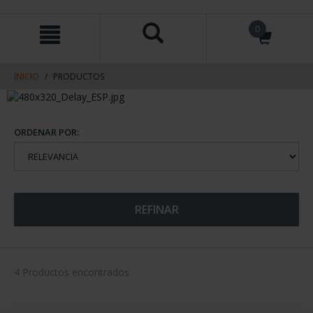
saltar
Saltar
0
al
al
contenido
men
de
navegacin
INICIO
PRODUCTOS
ORDENAR POR:
REFINAR
4 Productos encontrados