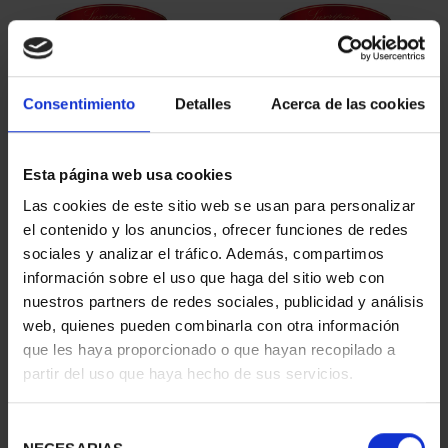
Consentimiento
Detalles
Acerca de las cookies
Esta página web usa cookies
SUSCRIPCIÓN
SUSCRIPCIÓN
Las cookies de este sitio web se usan para personalizar
CAPITALES DE
CAPITALES DE
el contenido y los anuncios, ofrecer funciones de redes
PROVINCIA 1
PROVINCIA 2
sociales y analizar el tráfico. Además, compartimos
949,00 €
949,00 €
información sobre el uso que haga del sitio web con
nuestros partners de redes sociales, publicidad y análisis
Sólo para usuarios
Sólo para usuarios
registrados
registrados
web, quienes pueden combinarla con otra información
que les haya proporcionado o que hayan recopilado a
partir del uso que haya hecho de sus servicios.
Selección