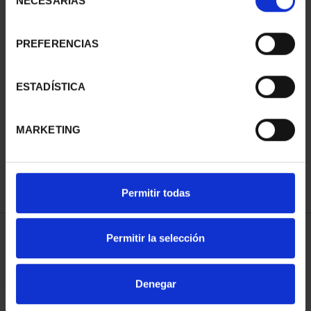
NECESARIAS
de
consentimiento
PREFERENCIAS
SUSCRIPCIÓN
SUSCRIPCIÓN
ESTADÍSTICA
CAPITALES DE
CAPITALES DE
PROVINCIA 3
PROVINCIA 4
MARKETING
949,00 €
949,00 €
Sólo para usuarios
Sólo para usuarios
registrados
registrados
Permitir todas
Permitir la selección
ORDENAR POR:
Denegar