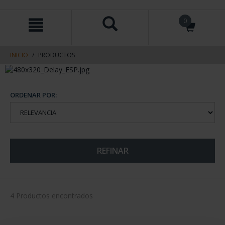
saltar
Saltar
0
al
al
contenido
men
de
navegacin
INICIO
PRODUCTOS
ORDENAR POR:
REFINAR
4 Productos encontrados