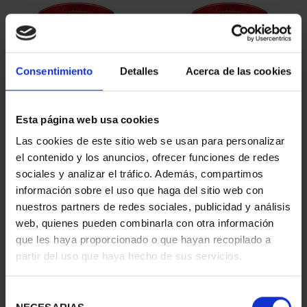
Consentimiento
Detalles
Acerca de las cookies
Esta página web usa cookies
SUSCRIPCIÓN
SUSCRIPCIÓN
Las cookies de este sitio web se usan para personalizar
CAPITALES DE
CAPITALES DE
el contenido y los anuncios, ofrecer funciones de redes
PROVINCIA 1
PROVINCIA 2
sociales y analizar el tráfico. Además, compartimos
949,00 €
949,00 €
información sobre el uso que haga del sitio web con
nuestros partners de redes sociales, publicidad y análisis
Sólo para usuarios
Sólo para usuarios
registrados
registrados
web, quienes pueden combinarla con otra información
que les haya proporcionado o que hayan recopilado a
partir del uso que haya hecho de sus servicios.
Selección