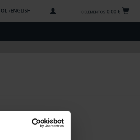
ÑOL
/
0,00 €
0
ELEMENTOS