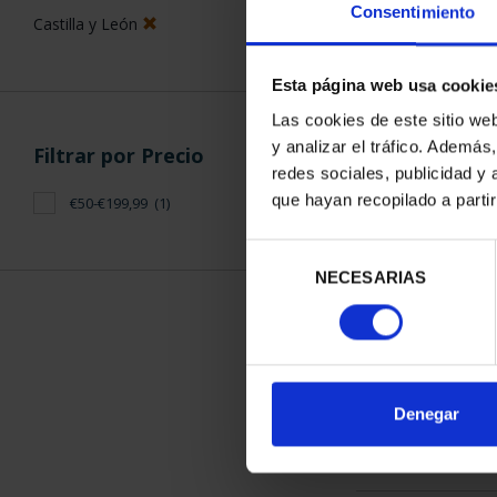
Consentimiento
Castilla y León
Esta página web usa cookie
Las cookies de este sitio we
y analizar el tráfico. Ademá
Filtrar por Precio
CIUDADES PAT
redes sociales, publicidad y
SEG
que hayan recopilado a parti
€50-€199,99
(1)
73,
Selección
NECESARIAS
de
consentimiento
ORDENAR POR:
Denegar