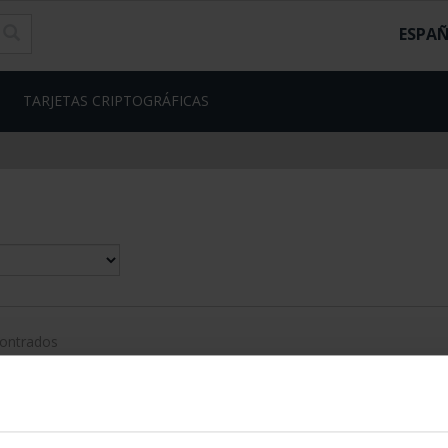
ESPA
TARJETAS CRIPTOGRÁFICAS
contrados