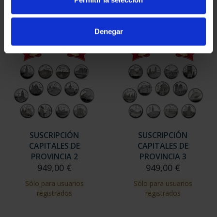
Sólo para usuarios
registrados
Denegar
SUSCRIPCIÓN
SUSCRIPCIÓN
CAPITALES DE
CAPITALES DE
PROVINCIA 2
PROVINCIA 3
949,00 €
949,00 €
Sólo para usuarios
Sólo para usuarios
registrados
registrados