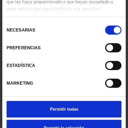
que les haya proporcionado o que hayan recopilado a
- CUENCA
- GUADALAJARA
partir del uso que haya hecho de sus servicios.
73,00 €
73,00 €
Selección
NECESARIAS
de
consentimiento
PREFERENCIAS
ESTADÍSTICA
MARKETING
CAPITALES ESPAÑOLAS
SUSCRIPCIÓN
- TOLEDO
CAPITALES DE
Permitir todas
73,00 €
PROVINCIA 1
949,00 €
Permitir la selección