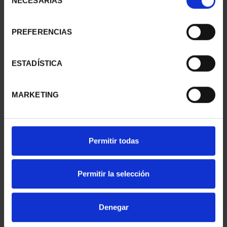
NECESARIAS
de
consentimiento
PREFERENCIAS
SUSCRIPCIÓN
SUSCRIPCIÓN
CAPITALES DE
CAPITALES DE
PROVINCIA 1
PROVINCIA 2
ESTADÍSTICA
949,00 €
949,00 €
Sólo para usuarios
Sólo para usuarios
MARKETING
registrados
registrados
Permitir todas
Permitir la selección
Denegar