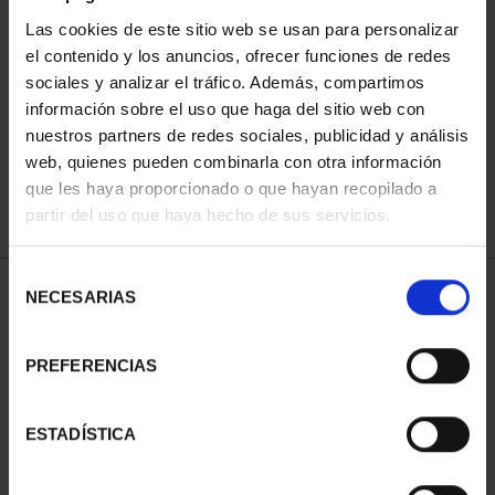
Las cookies de este sitio web se usan para personalizar
el contenido y los anuncios, ofrecer funciones de redes
ORDENAR POR:
sociales y analizar el tráfico. Además, compartimos
información sobre el uso que haga del sitio web con
nuestros partners de redes sociales, publicidad y análisis
web, quienes pueden combinarla con otra información
que les haya proporcionado o que hayan recopilado a
REFINAR
partir del uso que haya hecho de sus servicios.
Selección
1 Productos encontrados
NECESARIAS
de
consentimiento
PREFERENCIAS
ESTADÍSTICA