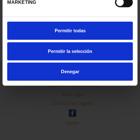
MARKETING
REFINAR
Permitir todas
Permitir la selección
Información General
Denegar
Contacto
Preguntas Frequentes (FAQs)
Aviso Legal
Condiciones Legales
Ayuda