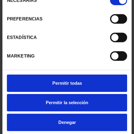
NECESARIAS
de
consentimiento
PREFERENCIAS
SUSCRIPCIÓN
SUSCRIPCIÓN
CAPITALES DE
CAPITALES DE
PROVINCIA 1
PROVINCIA 2
ESTADÍSTICA
949,00 €
949,00 €
Sólo para usuarios
Sólo para usuarios
MARKETING
registrados
registrados
Permitir todas
Permitir la selección
Denegar