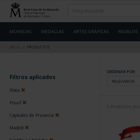
saltar
Saltar
al
al
contenido
men
de
navegacin
MONEDAS
MEDALLAS
ARTES GRÁFICAS
REGALOS
INICIO
PRODUCTOS