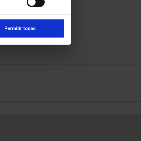
RIPCIÓN CAPITALES DE
SUSCRIPCIÓN CAPITALES DE
PROVINCIA 3
PROVINCIA 4
949,00 €
949,00 €
para usuarios registrados
Sólo para usuarios registrados
Permitir todas