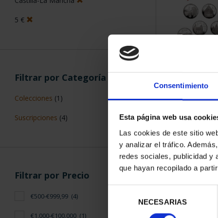
ORDENAR POR:
Filtros aplicados
Plata
Consentimiento
Proof
5 Productos en
Capitales de Provincia
Esta página web usa cookie
Madrid
Las cookies de este sitio we
y analizar el tráfico. Ademá
Castilla-La Mancha
redes sociales, publicidad y
5 €
que hayan recopilado a parti
Selección
NECESARIAS
de
consentimiento