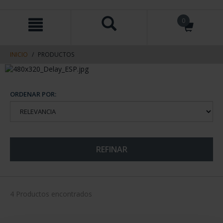
saltar
Saltar
0
al
al
contenido
men
de
navegacin
INICIO
PRODUCTOS
ORDENAR POR:
REFINAR
4 Productos encontrados