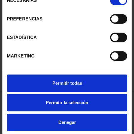
NECESARIAS
de
consentimiento
PREFERENCIAS
SUSCRIPCIÓN
SUSCRIPCIÓN
ESTADÍSTICA
CAPITALES DE
CAPITALES DE
PROVINCIA 3
PROVINCIA 4
MARKETING
949,00 €
949,00 €
Sólo para usuarios
Sólo para usuarios
registrados
registrados
Permitir todas
Permitir la selección
ORDENAR POR:
Denegar