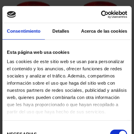
Consentimiento
Detalles
Acerca de las cookies
Esta página web usa cookies
SUSCRIPCIÓN
SUSCRIPCIÓN
Las cookies de este sitio web se usan para personalizar
CAPITALES DE
CAPITALES DE
el contenido y los anuncios, ofrecer funciones de redes
PROVINCIA 1
PROVINCIA 2
sociales y analizar el tráfico. Además, compartimos
949,00 €
949,00 €
información sobre el uso que haga del sitio web con
nuestros partners de redes sociales, publicidad y análisis
Sólo para usuarios
Sólo para usuarios
registrados
registrados
web, quienes pueden combinarla con otra información
que les haya proporcionado o que hayan recopilado a
partir del uso que haya hecho de sus servicios.
Selección