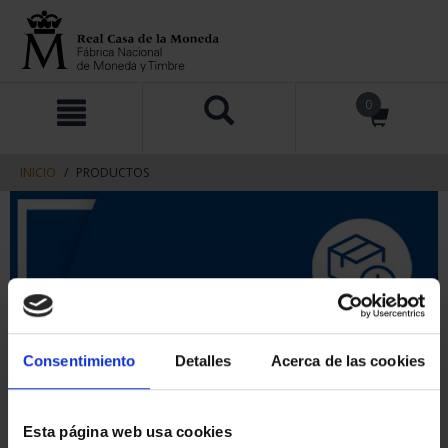
saltar
Saltar
0
al
al
contenido
men
de
navegacin
INICIO
PRODUCTOS
Consentimiento
Detalles
Acerca de las cookies
Esta página web usa cookies