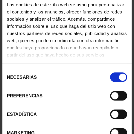
Las cookies de este sitio web se usan para personalizar
el contenido y los anuncios, ofrecer funciones de redes
sociales y analizar el tráfico. Además, compartimos
ORDENAR POR:
información sobre el uso que haga del sitio web con
nuestros partners de redes sociales, publicidad y análisis
web, quienes pueden combinarla con otra información
que les haya proporcionado o que hayan recopilado a
REFINAR
partir del uso que haya hecho de sus servicios.
Selección
NECESARIAS
de
1 Productos encontrados
consentimiento
PREFERENCIAS
ESTADÍSTICA
MARKETING