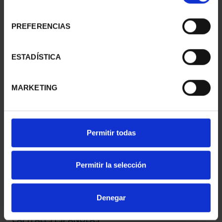
consentimiento
PREFERENCIAS
CAPITALES ESPAÑOLAS
CAPITALES ESPAÑOLAS
- ALICANTE
- CASTELLON DE LA ...
ESTADÍSTICA
73,00 €
73,00 €
MARKETING
Permitir todas
Permitir la selección
Denegar
CAPITALES ESPAÑOLAS