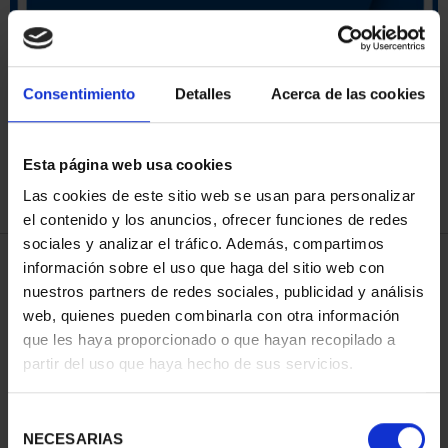
ORDENAR POR:
Consentimiento
Detalles
Acerca de las cookies
Esta página web usa cookies
REFINAR
Las cookies de este sitio web se usan para personalizar
el contenido y los anuncios, ofrecer funciones de redes
sociales y analizar el tráfico. Además, compartimos
3 Productos encontrados
información sobre el uso que haga del sitio web con
nuestros partners de redes sociales, publicidad y análisis
web, quienes pueden combinarla con otra información
que les haya proporcionado o que hayan recopilado a
partir del uso que haya hecho de sus servicios.
Selección
NECESARIAS
de