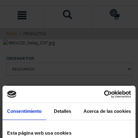
saltar
Saltar
0
al
al
contenido
men
de
navegacin
INICIO
PRODUCTOS
ORDENAR POR:
REFINAR
Consentimiento
Detalles
Acerca de las cookies
2 Productos encontrados
Esta página web usa cookies