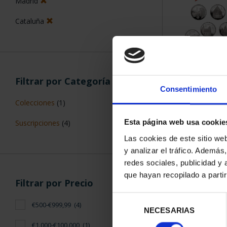
Madrid
Cataluña
SUSCRIPCIÓN 
Filtrar por Categoría
PROVI
Consentimiento
949,
Colecciones
(1)
Sólo para usuar
Esta página web usa cookie
Suscripciones
(4)
Las cookies de este sitio we
y analizar el tráfico. Ademá
redes sociales, publicidad y
que hayan recopilado a parti
Filtrar por Precio
Selección
€500-€999,99
(4)
NECESARIAS
de
consentimiento
€1.000-€100.000
(1)