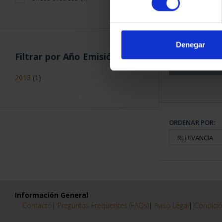
CAPITALES 
COLECCION
3.79
Denegar
Filtrar por Año Emisión
2013
(1)
ORDENAR POR:
Información General
Contacto
|
Preguntas Frequentes (FAQs)
|
Aviso Legal
|
Condicio