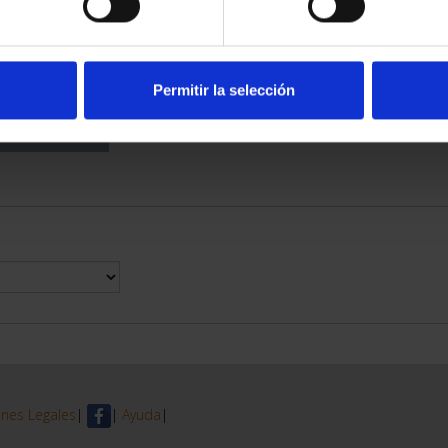
DE PROVINCIA
 COMPLET...
6,00 €
Permitir la selección
nes Legales
|
|
Ayuda
|