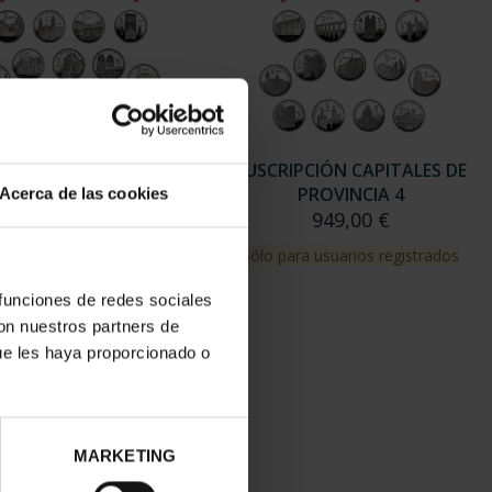
RIPCIÓN CAPITALES DE
SUSCRIPCIÓN CAPITALES DE
PROVINCIA 3
PROVINCIA 4
Acerca de las cookies
949,00 €
949,00 €
para usuarios registrados
Sólo para usuarios registrados
 funciones de redes sociales
con nuestros partners de
ue les haya proporcionado o
MARKETING