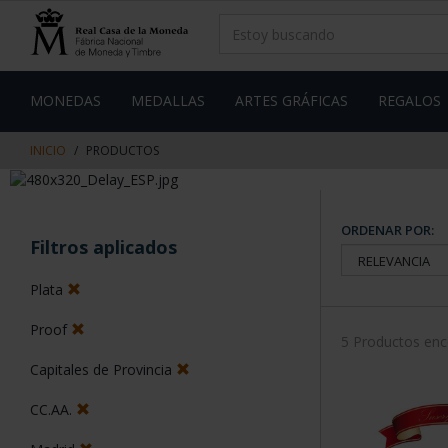
saltar
Saltar
al
al
contenido
men
de
navegacin
MONEDAS
MEDALLAS
ARTES GRÁFICAS
REGALOS
INICIO
PRODUCTOS
ORDENAR POR:
Filtros aplicados
Plata
Proof
5 Productos en
Capitales de Provincia
CC.AA.