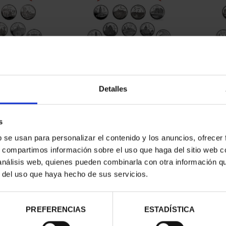
CAPITALES DE
SUSCRIPCIÓN CAPITALES DE
SUSC
NCIA 1
PROVINCIA 2
Detalles
00 €
949,00 €
ios registrados
Sólo para usuarios registrados
Sólo 
s
b se usan para personalizar el contenido y los anuncios, ofrecer
s, compartimos información sobre el uso que haga del sitio web 
 análisis web, quienes pueden combinarla con otra información q
r del uso que haya hecho de sus servicios.
PREFERENCIAS
ESTADÍSTICA