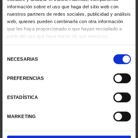
información sobre el uso que haga del sitio web con
nuestros partners de redes sociales, publicidad y análisis
web, quienes pueden combinarla con otra información
SUSCRIPCIÓN
SUSCRIPCIÓN
que les haya proporcionado o que hayan recopilado a
CAPITALES DE
CAPITALES DE
partir del uso que haya hecho de sus servicios.
PROVINCIA 1
PROVINCIA 2
949,00 €
949,00 €
Selección
Sólo para usuarios
Sólo para usuarios
NECESARIAS
de
registrados
registrados
consentimiento
PREFERENCIAS
ESTADÍSTICA
MARKETING