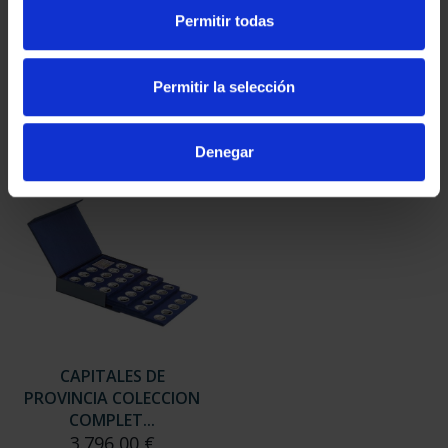
SUSCRIPCIÓN
SUSCRIPCIÓN
Permitir todas
CAPITALES DE
CAPITALES DE
PROVINCIA 3
PROVINCIA 4
949,00 €
949,00 €
Permitir la selección
Sólo para usuarios
Sólo para usuarios
registrados
registrados
Denegar
CAPITALES DE
PROVINCIA COLECCION
COMPLET...
3.796,00 €