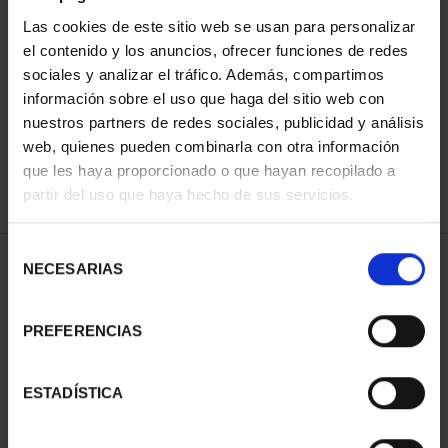
Las cookies de este sitio web se usan para personalizar
el contenido y los anuncios, ofrecer funciones de redes
ORDENAR POR:
sociales y analizar el tráfico. Además, compartimos
información sobre el uso que haga del sitio web con
nuestros partners de redes sociales, publicidad y análisis
web, quienes pueden combinarla con otra información
que les haya proporcionado o que hayan recopilado a
REFINAR
partir del uso que haya hecho de sus servicios.
Selección
1 Productos encontrados
NECESARIAS
de
consentimiento
PREFERENCIAS
ESTADÍSTICA