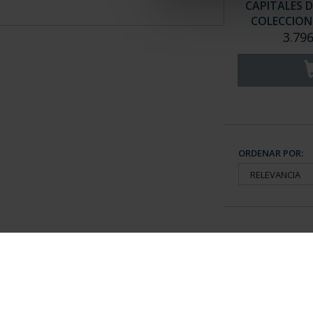
CAPITALES D
COLECCION 
3.796
ORDENAR POR:
Información General
Contacto
|
Preguntas Frequentes (FAQs)
|
Aviso Legal
|
Condicio