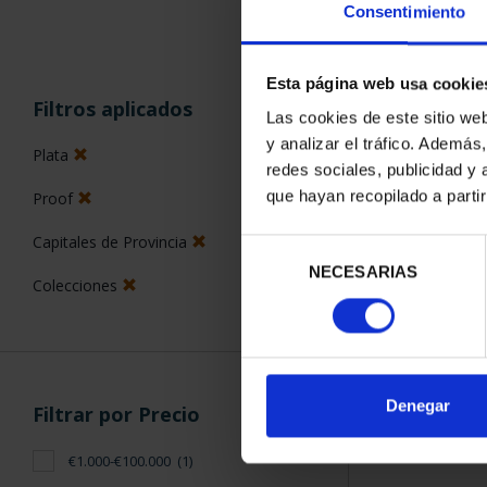
Consentimiento
Esta página web usa cookie
ORDENAR POR:
Filtros aplicados
Las cookies de este sitio we
y analizar el tráfico. Ademá
Plata
redes sociales, publicidad y
que hayan recopilado a parti
Proof
1 Productos en
Capitales de Provincia
Selección
NECESARIAS
de
Colecciones
consentimiento
Denegar
Filtrar por Precio
€1.000-€100.000
(1)