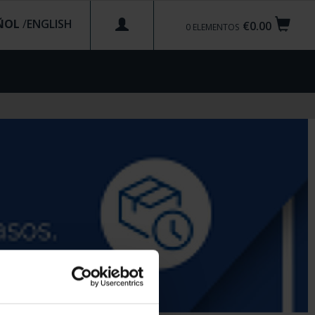
ÑOL
/
€0.00
0
ELEMENTOS