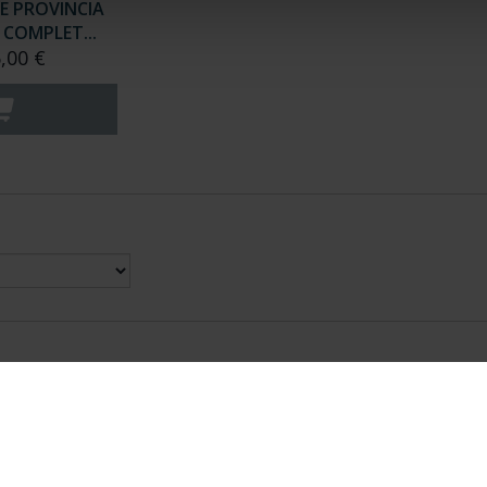
E PROVINCIA
COMPLET...
,00 €
nes Legales
|
|
Ayuda
|