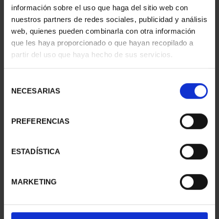
información sobre el uso que haga del sitio web con
nuestros partners de redes sociales, publicidad y análisis
web, quienes pueden combinarla con otra información
que les haya proporcionado o que hayan recopilado a
partir del uso que haya hecho de sus servicios.
SUSCRIPCIÓN
SUSCRIPCIÓN
CAPITALES DE
CAPITALES DE
Selección
PROVINCIA 3
PROVINCIA 4
NECESARIAS
de
949,00 €
949,00 €
consentimiento
Sólo para usuarios
Sólo para usuarios
registrados
registrados
PREFERENCIAS
ESTADÍSTICA
MARKETING