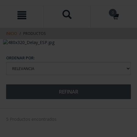
saltar
Saltar
0
al
al
contenido
men
de
navegacin
INICIO
PRODUCTOS
ORDENAR POR:
REFINAR
5 Productos encontrados