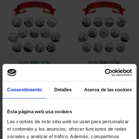
SUSCRIPCIÓN
SUSCRIPCIÓN
CAPITALES DE
CAPITALES DE
PROVINCIA 1
PROVINCIA 2
949,00 €
949,00 €
Consentimiento
Detalles
Acerca de las cookies
Sólo para usuarios
Sólo para usuarios
registrados
registrados
Esta página web usa cookies
Las cookies de este sitio web se usan para personalizar
el contenido y los anuncios, ofrecer funciones de redes
sociales y analizar el tráfico. Además, compartimos