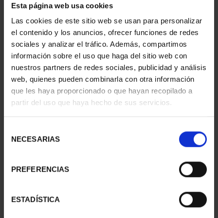
Esta página web usa cookies
Las cookies de este sitio web se usan para personalizar
el contenido y los anuncios, ofrecer funciones de redes
sociales y analizar el tráfico. Además, compartimos
información sobre el uso que haga del sitio web con
nuestros partners de redes sociales, publicidad y análisis
web, quienes pueden combinarla con otra información
que les haya proporcionado o que hayan recopilado a
partir del uso que haya hecho de sus servicios.
Selección
NECESARIAS
de
CIUDADES PATRIMONIO
CIUDADES PATRIMONIO
consentimiento
II - CUENCA
III - TOLEDO
PREFERENCIAS
73,00 €
73,00 €
ESTADÍSTICA