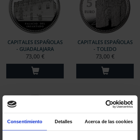
CAPITALES ESPAÑOLAS
CAPITALES ESPAÑOLAS
- CIUDAD REAL
- CUENCA
73,00 €
73,00 €
Consentimiento
Detalles
Acerca de las cookies
CAPITALES ESPAÑOLAS
CAPITALES ESPAÑOLAS
- GUADALAJARA
- TOLEDO
73,00 €
73,00 €