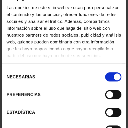
Las cookies de este sitio web se usan para personalizar
el contenido y los anuncios, ofrecer funciones de redes
ORDENAR POR:
sociales y analizar el tráfico. Además, compartimos
información sobre el uso que haga del sitio web con
nuestros partners de redes sociales, publicidad y análisis
web, quienes pueden combinarla con otra información
que les haya proporcionado o que hayan recopilado a
REFINAR
partir del uso que haya hecho de sus servicios.
Selección
1 Productos encontrados
NECESARIAS
de
consentimiento
PREFERENCIAS
ESTADÍSTICA