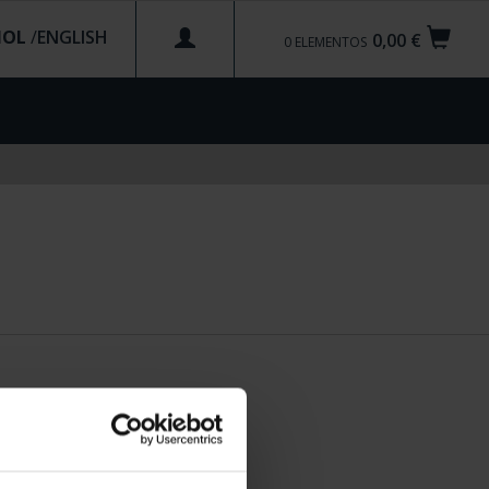
ÑOL
/
0,00 €
0
ELEMENTOS