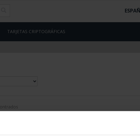
ESPA
TARJETAS CRIPTOGRÁFICAS
contrados