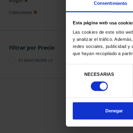
Aragón
Consentimiento
Colecciones
Esta página web usa cookie
Las cookies de este sitio we
y analizar el tráfico. Ademá
CAPITALES D
redes sociales, publicidad y
Filtrar por Precio
COLECCION 
que hayan recopilado a parti
3.796
€1.000-€100.000
(1)
Selección
NECESARIAS
de
consentimiento
ORDENAR POR:
Denegar