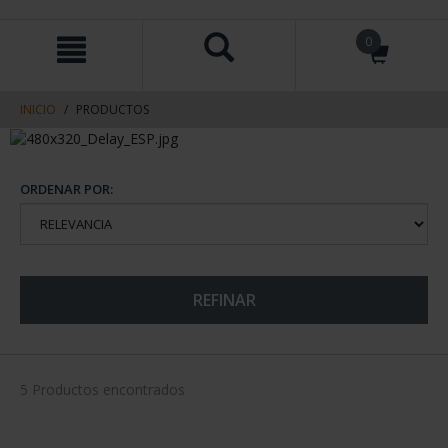
saltar
Saltar
0
al
al
contenido
men
de
navegacin
INICIO
PRODUCTOS
ORDENAR POR:
REFINAR
5 Productos encontrados