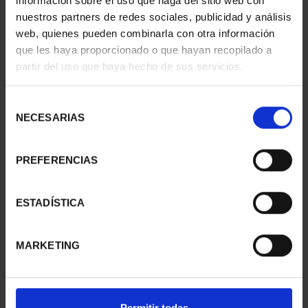
información sobre el uso que haga del sitio web con
nuestros partners de redes sociales, publicidad y análisis
web, quienes pueden combinarla con otra información
que les haya proporcionado o que hayan recopilado a
partir del uso que haya hecho de sus servicios.
CAPITALES ESPAÑOLAS
CAPITALES ESPAÑOLAS
- JAÉN
- MÁLAGA
Selección
73,00 €
73,00 €
NECESARIAS
de
consentimiento
PREFERENCIAS
ESTADÍSTICA
MARKETING
Permitir todas