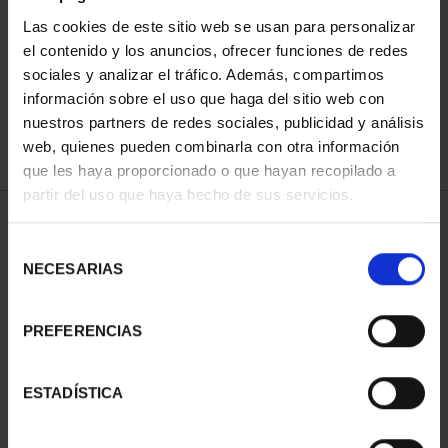
Las cookies de este sitio web se usan para personalizar
el contenido y los anuncios, ofrecer funciones de redes
ORDENAR POR:
sociales y analizar el tráfico. Además, compartimos
información sobre el uso que haga del sitio web con
nuestros partners de redes sociales, publicidad y análisis
web, quienes pueden combinarla con otra información
que les haya proporcionado o que hayan recopilado a
REFINAR
partir del uso que haya hecho de sus servicios.
Selección
1 Productos encontrados
NECESARIAS
de
consentimiento
PREFERENCIAS
ESTADÍSTICA