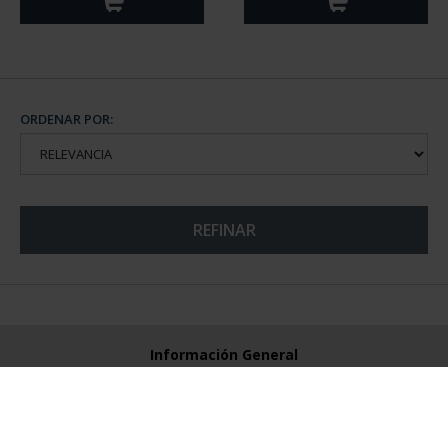
ORDENAR POR:
REFINAR
Información General
Contacto
Preguntas Frequentes (FAQs)
Aviso Legal