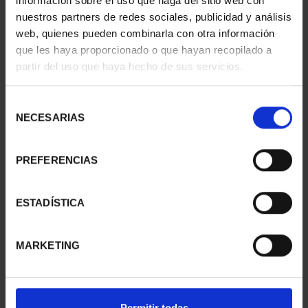
información sobre el uso que haga del sitio web con
nuestros partners de redes sociales, publicidad y análisis
web, quienes pueden combinarla con otra información
que les haya proporcionado o que hayan recopilado a
CAPITALES ESPAÑOLAS
CAPITALES ESPAÑOLAS
partir del uso que haya hecho de sus servicios.
- PALENCIA
- SEGOVIA
73,00 €
73,00 €
Selección
NECESARIAS
de
consentimiento
PREFERENCIAS
ESTADÍSTICA
MARKETING
CAPITALES ESPAÑOLAS
CAPITALES ESPAÑOLAS
Permitir todas