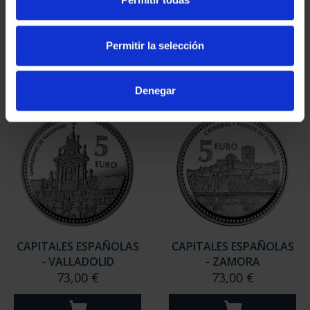
- SALAMANCA
- SORIA
73,00 €
73,00 €
Permitir la selección
Denegar
CAPITALES ESPAÑOLAS
CAPITALES ESPAÑOLAS
- VALLADOLID
- ZAMORA
73,00 €
73,00 €