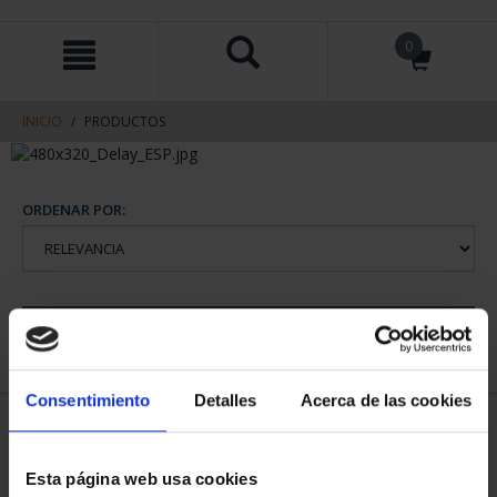
saltar
Saltar
0
al
al
contenido
men
de
navegacin
INICIO
PRODUCTOS
ORDENAR POR:
REFINAR
Consentimiento
Detalles
Acerca de las cookies
1 Productos encontrados
Esta página web usa cookies