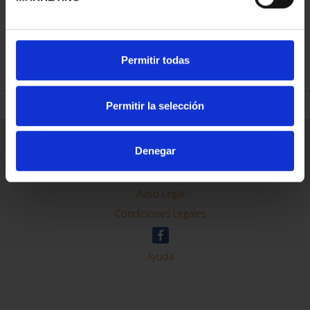
REFINAR
Permitir todas
Permitir la selección
Información General
Denegar
Contacto
Preguntas Frequentes (FAQs)
Aviso Legal
Condiciones Legales
Ayuda