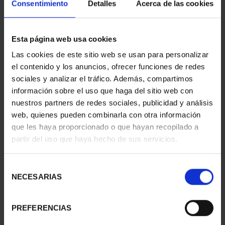
Consentimiento
Detalles
Acerca de las cookies
Esta página web usa cookies
Las cookies de este sitio web se usan para personalizar
CAPITALES ESPAÑOLAS
CAPITALES ESPAÑOLAS
el contenido y los anuncios, ofrecer funciones de redes
- CÓRDOBA
- GRANADA
sociales y analizar el tráfico. Además, compartimos
73,00 €
73,00 €
información sobre el uso que haga del sitio web con
nuestros partners de redes sociales, publicidad y análisis
web, quienes pueden combinarla con otra información
que les haya proporcionado o que hayan recopilado a
partir del uso que haya hecho de sus servicios.
Selección
NECESARIAS
de
consentimiento
PREFERENCIAS