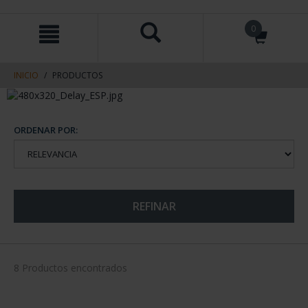
saltar
Saltar
0
al
al
contenido
men
de
navegacin
INICIO
PRODUCTOS
ORDENAR POR:
REFINAR
8 Productos encontrados