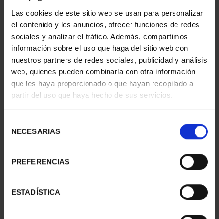
Las cookies de este sitio web se usan para personalizar
el contenido y los anuncios, ofrecer funciones de redes
ORDENAR POR:
sociales y analizar el tráfico. Además, compartimos
información sobre el uso que haga del sitio web con
nuestros partners de redes sociales, publicidad y análisis
web, quienes pueden combinarla con otra información
que les haya proporcionado o que hayan recopilado a
REFINAR
partir del uso que haya hecho de sus servicios.
Selección
1 Productos encontrados
NECESARIAS
de
consentimiento
PREFERENCIAS
ESTADÍSTICA