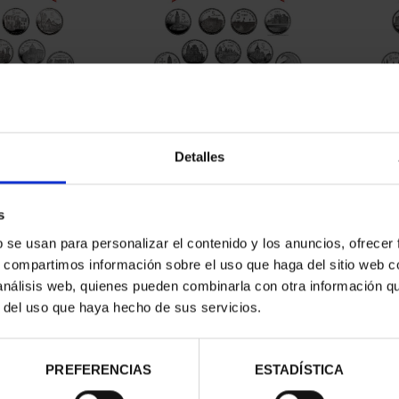
CAPITALES DE
SUSCRIPCIÓN CAPITALES DE
SUSC
NCIA 1
PROVINCIA 2
Detalles
00 €
949,00 €
ios registrados
Sólo para usuarios registrados
Sólo 
s
b se usan para personalizar el contenido y los anuncios, ofrecer
s, compartimos información sobre el uso que haga del sitio web 
 análisis web, quienes pueden combinarla con otra información q
r del uso que haya hecho de sus servicios.
PREFERENCIAS
ESTADÍSTICA