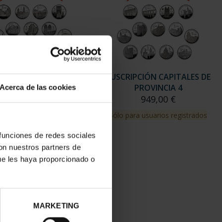
RIPCIÓN CAPITALES DE
SUSCRIPCIÓN CAPITALES DE
PROVINCIA 3
PROVINCIA 4
Acerca de las cookies
949,00 €
949,00 €
para usuarios registrados
Sólo para usuarios registrados
 funciones de redes sociales
con nuestros partners de
ue les haya proporcionado o
MARKETING