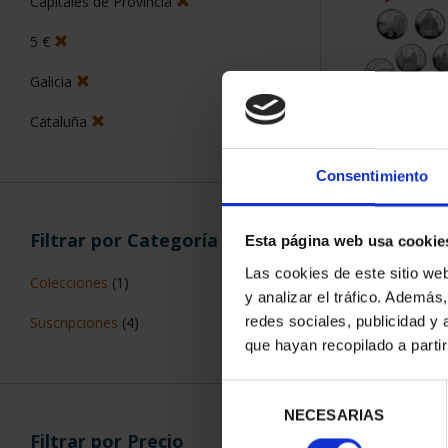
Capitales de Provincia
5 €
Galicia
Cataluña
SUSCRIPCIÓN 
PROVI
Consentimiento
949,
Sólo para usuar
Filtrar por Categoría
Esta página web usa cookie
Las cookies de este sitio we
Colecciones
(1)
y analizar el tráfico. Ademá
redes sociales, publicidad y
Suscripciones
(4)
que hayan recopilado a parti
Selección
NECESARIAS
de
Filtrar por Precio
consentimiento