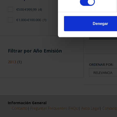
CAPITALES 
€500-€999,99
(4)
COLECCION
€1.000-€100.000
(1)
3.79
Denegar
Filtrar por Año Emisión
2013
(1)
ORDENAR POR:
Información General
Contacto
|
Preguntas Frequentes (FAQs)
|
Aviso Legal
|
Condicio