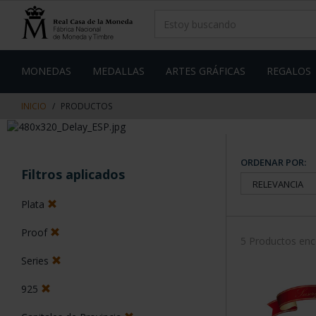
saltar
Saltar
al
al
contenido
men
de
navegacin
MONEDAS
MEDALLAS
ARTES GRÁFICAS
REGALOS
INICIO
PRODUCTOS
ORDENAR POR:
Filtros aplicados
Plata
Proof
5 Productos en
Series
925