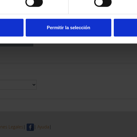
DE PROVINCIA
 COMPLET...
6,00 €
Permitir la selección
nes Legales
|
|
Ayuda
|