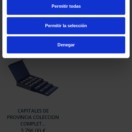
SUSCRIPCIÓN
SUSCRIPCIÓN
Permitir todas
CAPITALES DE
CAPITALES DE
PROVINCIA 3
PROVINCIA 4
949,00 €
949,00 €
Permitir la selección
Sólo para usuarios
Sólo para usuarios
registrados
registrados
Denegar
CAPITALES DE
PROVINCIA COLECCION
COMPLET...
3.796,00 €