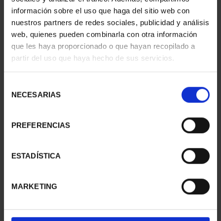
información sobre el uso que haga del sitio web con
nuestros partners de redes sociales, publicidad y análisis
web, quienes pueden combinarla con otra información
SUSCRIPCIÓN
SUSCRIPCIÓN
que les haya proporcionado o que hayan recopilado a
CAPITALES DE
CAPITALES DE
partir del uso que haya hecho de sus servicios.
PROVINCIA 1
PROVINCIA 2
949,00 €
949,00 €
Selección
Sólo para usuarios
Sólo para usuarios
NECESARIAS
de
registrados
registrados
consentimiento
PREFERENCIAS
ESTADÍSTICA
MARKETING