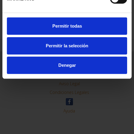
REFINAR
Permitir todas
Permitir la selección
Información General
Denegar
Contacto
Preguntas Frequentes (FAQs)
Aviso Legal
Condiciones Legales
Ayuda