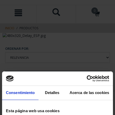
saltar
Saltar
0
al
al
contenido
men
de
navegacin
INICIO
PRODUCTOS
ORDENAR POR:
REFINAR
Consentimiento
Detalles
Acerca de las cookies
1 Productos encontrados
Esta página web usa cookies