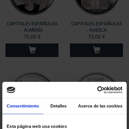
CAPITALES ESPAÑOLAS
CAPITALES ESPAÑOLAS
- ALMERÍA
- HUESCA
73,00 €
73,00 €
Consentimiento
Detalles
Acerca de las cookies
Esta página web usa cookies
CAPITALES ESPAÑOLAS
CAPITALES ESPAÑOLAS