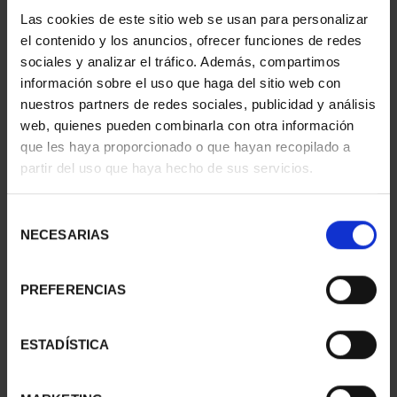
- SANTANDER
- ÁVILA
Las cookies de este sitio web se usan para personalizar
73,00 €
73,00 €
el contenido y los anuncios, ofrecer funciones de redes
sociales y analizar el tráfico. Además, compartimos
información sobre el uso que haga del sitio web con
nuestros partners de redes sociales, publicidad y análisis
web, quienes pueden combinarla con otra información
que les haya proporcionado o que hayan recopilado a
partir del uso que haya hecho de sus servicios.
Selección
NECESARIAS
de
consentimiento
PREFERENCIAS
CAPITALES ESPAÑOLAS
CAPITALES ESPAÑOLAS
- LAS PALMAS
- BARCELONA
ESTADÍSTICA
73,00 €
73,00 €