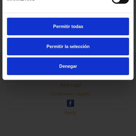
REFINAR
Permitir todas
Permitir la selección
Información General
Denegar
Contacto
Preguntas Frequentes (FAQs)
Aviso Legal
Condiciones Legales
Ayuda