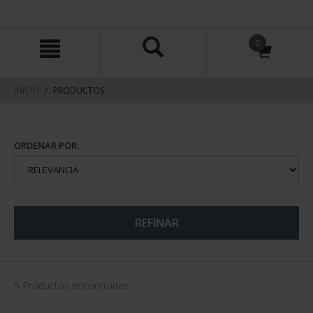
saltar
Saltar
0
al
al
contenido
men
de
navegacin
INICIO
PRODUCTOS
ORDENAR POR:
REFINAR
5 Productos encontrados