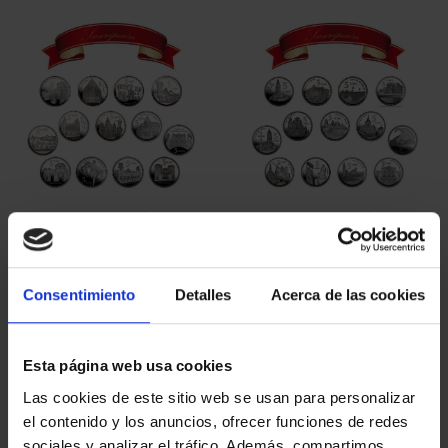
SUSCRIPCIÓN
SUSCRIPCIÓN
CAPITALES DE
CAPITALES DE
PROVINCIA 1
PROVINCIA 2
949,00 €
949,00 €
Consentimiento
Detalles
Acerca de las cookies
Sólo para usuarios
Sólo para usuarios
registrados
registrados
Esta página web usa cookies
Las cookies de este sitio web se usan para personalizar
el contenido y los anuncios, ofrecer funciones de redes
sociales y analizar el tráfico. Además, compartimos