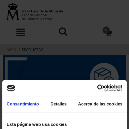
saltar
Saltar
0
al
al
contenido
men
de
navegacin
INICIO
PRODUCTOS
Consentimiento
Detalles
Acerca de las cookies
Esta página web usa cookies