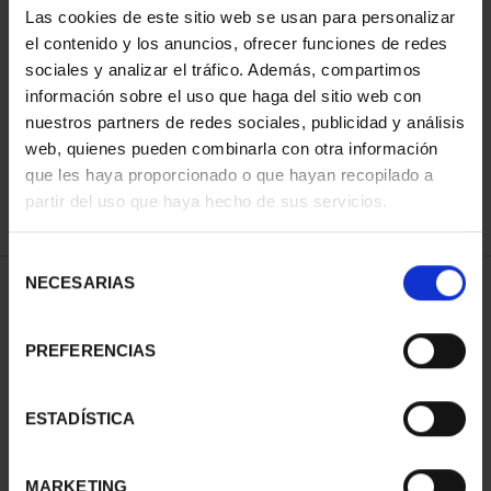
Las cookies de este sitio web se usan para personalizar
el contenido y los anuncios, ofrecer funciones de redes
sociales y analizar el tráfico. Además, compartimos
ORDENAR POR:
información sobre el uso que haga del sitio web con
nuestros partners de redes sociales, publicidad y análisis
web, quienes pueden combinarla con otra información
que les haya proporcionado o que hayan recopilado a
REFINAR
partir del uso que haya hecho de sus servicios.
Selección
NECESARIAS
de
1 Productos encontrados
consentimiento
PREFERENCIAS
ESTADÍSTICA
MARKETING